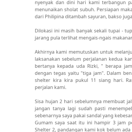
nyenyak dan dini hari kami terbangun 
menunaikan sholat subuh. Persiapan mak
dari Philipina ditambah sayuran, bakso jug
Dilokasi ini masih banyak sekali tupai - 
jarang pula terlihat mengais-ngais makanan
Akhirnya kami memutuskan untuk melanjut
laksanakan sebelum perjalanan kedua kam
bertanya kepada uda Rizki, " berapa ja
dengan tegas yaitu "tiga jam". Dalam benak
shelter kira kira pukul 11 siang hari. 
perjalan kami.
Sisa hujan 2 hari sebelumnya membuat jal
jangan tanya lagi sudah pasti menempel
sebenarnya saya pakai sandal yang kebes
Gumam saya saat itu ini hampir 3 jam p
Shelter 2, pandangan kami kok belum ada "hi