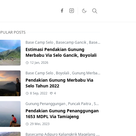
PULAR POSTS
Base Camp Selo
,
Basecamp Gancik
,
Basecamp Selo Lama
Estimasi Pendakian Gunung
Merbabu Via Selo Gancik, Boyolali
12 Jan, 2026
Base Camp Selo
,
Boyolali
,
Gunung Merbabu
Pendakian Gunung Merbabu Via
Selo Tahun 2022
8 Sep, 2022
4
Gunung Penanggungan
,
Puncak Paitra
,
Surabaya
Pendakian Gunung Penanggungan
1653 MDPL Via Tamiajeng
29 Mei, 2023
Basecamp Adipuro Kaliangkrik Magelang
,
Gunung Sumbing
,
Gun