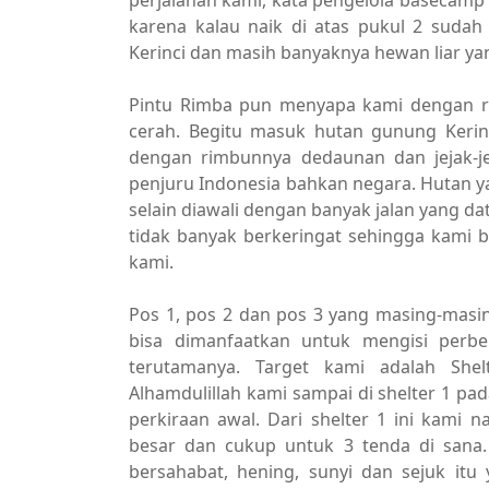
perjalanan kami, kata pengelola basecamp i
karena kalau naik di atas pukul 2 sudah
Kerinci dan masih banyaknya hewan liar ya
Pintu Rimba pun menyapa kami dengan ra
cerah. Begitu masuk hutan gunung Kerin
dengan rimbunnya dedaunan dan jejak-je
penjuru Indonesia bahkan negara. Hutan 
selain diawali dengan banyak jalan yang d
tidak banyak berkeringat sehingga kami b
kami.
Pos 1, pos 2 dan pos 3 yang masing-masi
bisa dimanfaatkan untuk mengisi perb
terutamanya. Target kami adalah She
Alhamdulillah kami sampai di shelter 1 pad
perkiraan awal. Dari shelter 1 ini kami 
besar dan cukup untuk 3 tenda di sana.
bersahabat, hening, sunyi dan sejuk itu