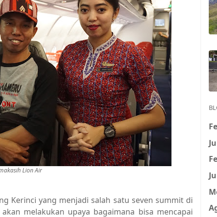
BL
Fe
Ju
Fe
imakasih Lion Air
Ju
M
ng Kerinci yang menjadi salah satu seven summit di
A
ian akan melakukan upaya bagaimana bisa mencapai