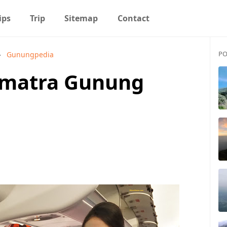
ips
Trip
Sitemap
Contact
PO
Gunungpedia
umatra Gunung