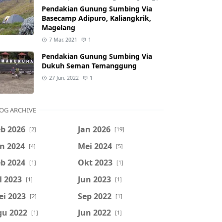
Pendakian Gunung Sumbing Via
Basecamp Adipuro, Kaliangkrik,
Magelang
7 Mar, 2021
1
Pendakian Gunung Sumbing Via
Dukuh Seman Temanggung
27 Jun, 2022
1
OG ARCHIVE
b 2026
Jan 2026
[2]
[19]
n 2024
Mei 2024
[4]
[5]
b 2024
Okt 2023
[1]
[1]
l 2023
Jun 2023
[1]
[1]
ei 2023
Sep 2022
[2]
[1]
gu 2022
Jun 2022
[1]
[1]