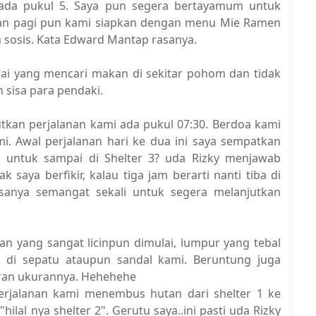
pada pukul 5. Saya pun segera bertayamum untuk
an pagi pun kami siapkan dengan menu Mie Ramen
a sosis. Kata Edward Mantap rasanya.
tupai yang mencari makan di sekitar pohom dan tidak
 sisa para pendaki.
kan perjalanan kami ada pukul 07:30. Berdoa kami
i. Awal perjalanan hari ke dua ini saya sempatkan
m untuk sampai di Shelter 3? uda Rizky menjawab
 saya berfikir, kalau tiga jam berarti nanti tiba di
Rasanya semangat sekali untuk segera melanjutkan
an yang sangat licinpun dimulai, lumpur yang tebal
 di sepatu ataupun sandal kami. Beruntung juga
aran ukurannya. Hehehehe
erjalanan kami menembus hutan dari shelter 1 ke
lal nya shelter 2". Gerutu saya..ini pasti uda Rizky