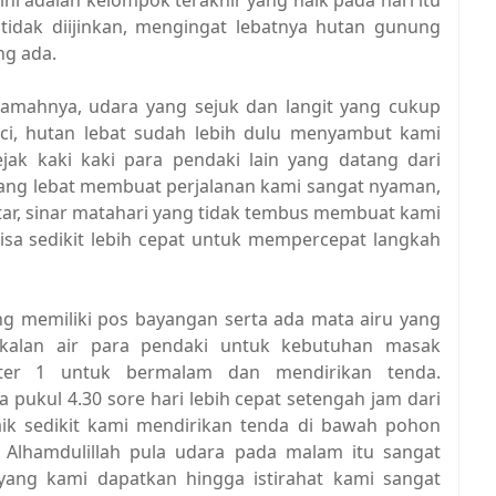
ni adalah kelompok terakhir yang naik pada hari itu
 tidak diijinkan, mengingat lebatnya hutan gunung
ng ada.
mahnya, udara yang sejuk dan langit yang cukup
ci, hutan lebat sudah lebih dulu menyambut kami
jak kaki kaki para pendaki lain yang datang dari
yang lebat membuat perjalanan kami sangat nyaman,
atar, sinar matahari yang tidak tembus membuat kami
isa sedikit lebih cepat untuk mempercepat langkah
ng memiliki pos bayangan serta ada mata airu yang
ekalan air para pendaki untuk kebutuhan masak
lter 1 untuk bermalam dan mendirikan tenda.
a pukul 4.30 sore hari lebih cepat setengah jam dari
naik sedikit kami mendirikan tenda di bawah pohon
 Alhamdulillah pula udara pada malam itu sangat
 yang kami dapatkan hingga istirahat kami sangat