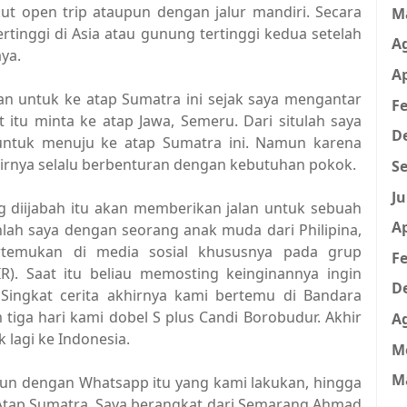
kut open trip ataupun dengan jalur mandiri. Secara
M
tinggi di Asia atau gunung tertinggi kedua setelah
A
aya.
Ap
an untuk ke atap Sumatra ini sejak saya mengantar
Fe
itu minta ke atap Jawa, Semeru. Dari situlah saya
D
untuk menuju ke atap Sumatra ini. Namun karena
irnya selalu berbenturan dengan kebutuhan pokok.
Se
Ju
g diijabah itu akan memberikan jalan untuk sebuah
Ap
lah saya dengan seorang anak muda dari Philipina,
ertemukan di media sosial khususnya pada grup
Fe
R). Saat itu beliau memosting keinginannya ingin
D
ingkat cerita akhirnya kami bertemu di Bandara
tiga hari kami dobel S plus Candi Borobudur. Akhir
A
 lagi ke Indonesia.
M
M
pun dengan Whatsapp itu yang kami lakukan, hingga
 Atap Sumatra. Saya berangkat dari Semarang Ahmad