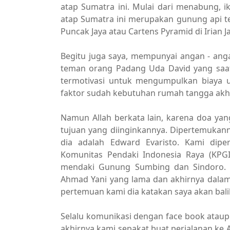
atap Sumatra ini. Mulai dari menabung, i
atap Sumatra ini merupakan gunung api ter
Puncak Jaya atau Cartens Pyramid di Irian J
Begitu juga saya, mempunyai angan - ang
teman orang Padang Uda David yang saat 
termotivasi untuk mengumpulkan biaya 
faktor sudah kebutuhan rumah tangga akh
Namun Allah berkata lain, karena doa yan
tujuan yang diinginkannya. Dipertemukann
dia adalah Edward Evaristo. Kami dip
Komunitas Pendaki Indonesia Raya (KPGI
mendaki Gunung Sumbing dan Sindoro. S
Ahmad Yani yang lama dan akhirnya dalam 
pertemuan kami dia katakan saya akan balik
Selalu komunikasi dengan face book atau
akhirnya kami sepakat buat perjalanan ke