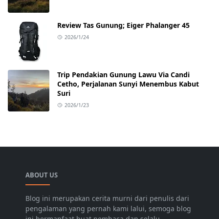
Review Tas Gunung; Eiger Phalanger 45
2026/1/24
Trip Pendakian Gunung Lawu Via Candi
Cetho, Perjalanan Sunyi Menembus Kabut
Suri
2026/1/23
ABOUT US
Blog ini merupakan cerita murni dari penulis dari
pengalaman yang pernah kami lalui, semoga blog
ini bermanfaat buat pembaca dan selalu