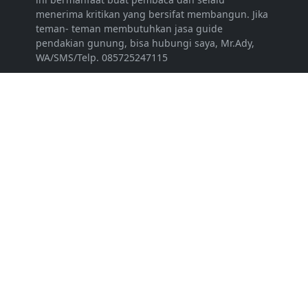
menerima kritikan yang bersifat membangun. Jika
teman- teman membutuhkan jasa guide
pendakian gunung, bisa hubungi saya, Mr.Ady,
WA/SMS/Telp. 085725247115
LEARN MORE
Disclaimer
Contact
Sitemap
FOLLOW US
NEWSLETTER