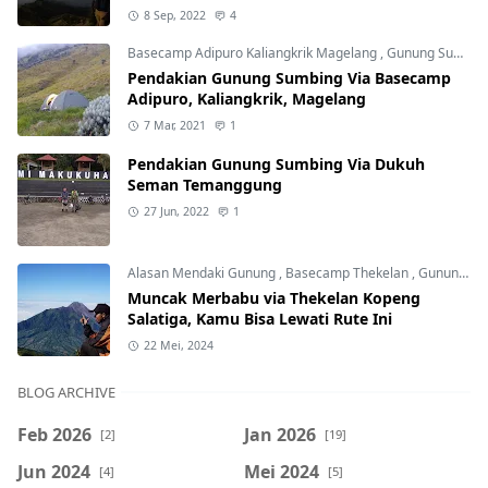
8 Sep, 2022
4
Basecamp Adipuro Kaliangkrik Magelang
,
Gunung Sumbing
Pendakian Gunung Sumbing Via Basecamp
Adipuro, Kaliangkrik, Magelang
7 Mar, 2021
1
Pendakian Gunung Sumbing Via Dukuh
Seman Temanggung
27 Jun, 2022
1
Alasan Mendaki Gunung
,
Basecamp Thekelan
,
Gunung Merbabu
Muncak Merbabu via Thekelan Kopeng
Salatiga, Kamu Bisa Lewati Rute Ini
22 Mei, 2024
BLOG ARCHIVE
Feb 2026
Jan 2026
[2]
[19]
Jun 2024
Mei 2024
[4]
[5]