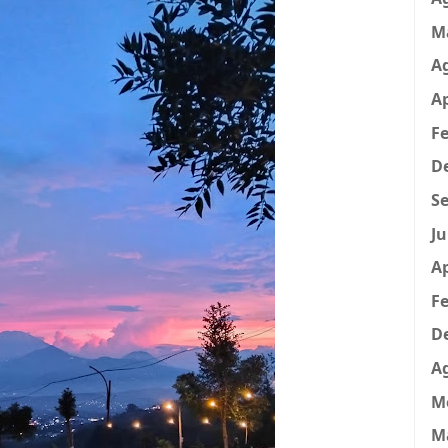
M
A
Ap
Fe
D
Se
Ju
Ap
Fe
D
A
M
M