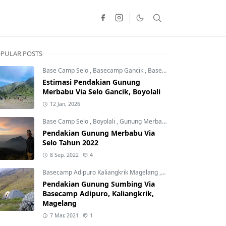
PULAR POSTS
Base Camp Selo
,
Basecamp Gancik
,
Basecamp Selo Lama
Estimasi Pendakian Gunung
Merbabu Via Selo Gancik, Boyolali
12 Jan, 2026
Base Camp Selo
,
Boyolali
,
Gunung Merbabu
Pendakian Gunung Merbabu Via
Selo Tahun 2022
8 Sep, 2022
4
Basecamp Adipuro Kaliangkrik Magelang
,
Gunung Sumbing
,
Gun
Pendakian Gunung Sumbing Via
Basecamp Adipuro, Kaliangkrik,
Magelang
7 Mar, 2021
1