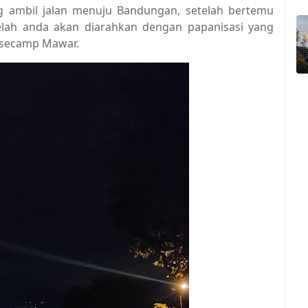
g ambil jalan menuju Bandungan, setelah bertemu
elah anda akan diarahkan dengan papanisasi yang
asecamp Mawar.