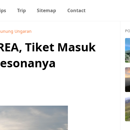
ips
Trip
Sitemap
Contact
PO
unung Ungaran
A, Tiket Masuk
Pesonanya