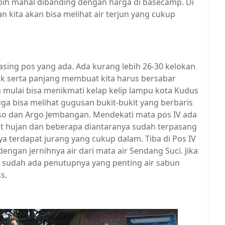
 lebih mahal dibanding dengan harga di basecamp. Di
 kita akan bisa melihat air terjun yang cukup
asing pos yang ada. Ada kurang lebih 26-30 kelokan
njak serta panjang membuat kita harus bersabar
mulai bisa menikmati kelap kelip lampu kota Kudus
 juga bisa melihat gugusan bukit-bukit yang berbaris
loso dan Argo Jembangan. Mendekati mata pos IV ada
aat hujan dan beberapa diantaranya sudah terpasang
a terdapat jurang yang cukup dalam. Tiba di Pos IV
engan jernihnya air dari mata air Sendang Suci. Jika
 sudah ada penutupnya yang penting air sabun
ss.