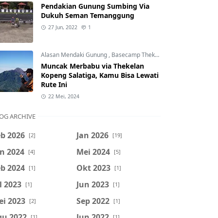
Pendakian Gunung Sumbing Via
Dukuh Seman Temanggung
27 Jun, 2022
1
Alasan Mendaki Gunung
,
Basecamp Thekelan
,
Gunung Merbab
Muncak Merbabu via Thekelan
Kopeng Salatiga, Kamu Bisa Lewati
Rute Ini
22 Mei, 2024
OG ARCHIVE
b 2026
Jan 2026
[2]
[19]
n 2024
Mei 2024
[4]
[5]
b 2024
Okt 2023
[1]
[1]
l 2023
Jun 2023
[1]
[1]
ei 2023
Sep 2022
[2]
[1]
gu 2022
Jun 2022
[1]
[1]