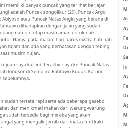
 ini memiliki banyak puncak yang terlihat berjajar
M
jungi adalah Puncak songolikur (29), Puncak Argo
A
 Abiyoso atau Puncak Natas Angin yang berada di
 Rahtawu dihadapkan dengan jalan yang sudah
Ap
lobang namun tetap masih aman untuk naik
Fe
tor. Hanya pada malam hari harus exstra hati-hati
gan tajam dan ada yang berbatasan dengan tebing
D
a saat musim hujan.
Se
ujuan saya kali ini. Terakhir saya ke Puncak Natas
Ju
nah longsor di Sempliro Rahtawu Kudus. Kali ini
Ap
n sebelumnya.
Fe
D
ir sudah tertata rapi serta ada beberapa gasebo
A
irahat dan menikmati makan dari warung-warung
M
 juga sudah tersedia bagi mereka yang akan
ngai yang mengalir jernih dari mata air di kaki
M